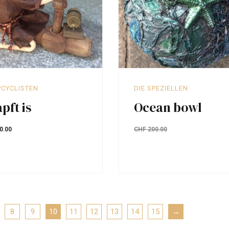
PCYCLISTEN
DIE SPEZIELLEN
pft is
Ocean bowl
0.00
CHF
200.00
8
9
10
11
12
13
14
15
→