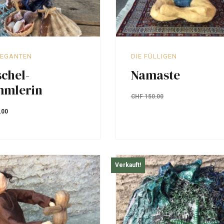
LEGANTEN
DIE FÜLLIGEN
chel-
Namaste
mmlerin
CHF
150.00
.00
Verkauft!