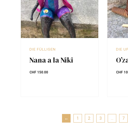
DIE FÜLLIGEN
DIE U
Nana a la Niki
O’za
CHF
150.00
CHF
10
←
1
2
3
…
7