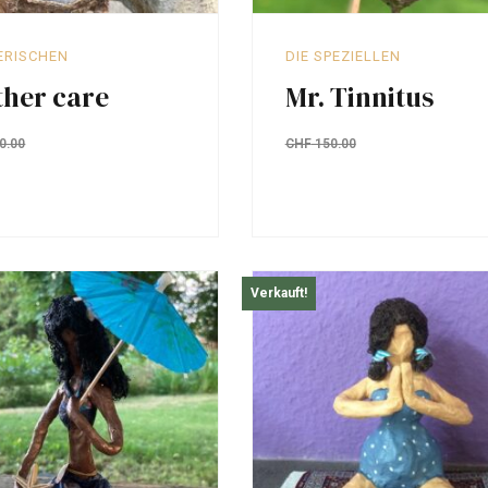
IERISCHEN
DIE SPEZIELLEN
her care
Mr. Tinnitus
0.00
CHF
150.00
Verkauft!